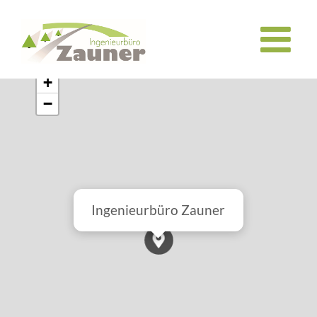
Zum
Inhalt
springen
+
−
Ingenieurbüro Zauner